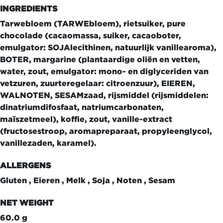
INGREDIENTS
Tarwebloem (TARWEbloem), rietsuiker, pure
chocolade (cacaomassa, suiker, cacaoboter,
emulgator: SOJAlecithinen, natuurlijk vanillearoma),
BOTER, margarine (plantaardige oliën en vetten,
water, zout, emulgator: mono- en diglyceriden van
vetzuren, zuurteregelaar: citroenzuur), EIEREN,
WALNOTEN, SESAMzaad, rijsmiddel (rijsmiddelen:
dinatriumdifosfaat, natriumcarbonaten,
maïszetmeel), koffie, zout, vanille-extract
(fructosestroop, aromapreparaat, propyleenglycol,
vanillezaden, karamel).
ALLERGENS
Gluten , Eieren , Melk , Soja , Noten , Sesam
NET WEIGHT
60.0 g