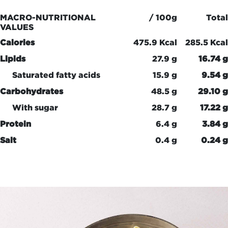
MACRO-NUTRITIONAL
/ 100g
Total
VALUES
Calories
475.9 Kcal
285.5 Kcal
Lipids
27.9 g
16.74 g
Saturated fatty acids
15.9 g
9.54 g
Carbohydrates
48.5 g
29.10 g
With sugar
28.7 g
17.22 g
Protein
6.4 g
3.84 g
Salt
0.4 g
0.24 g