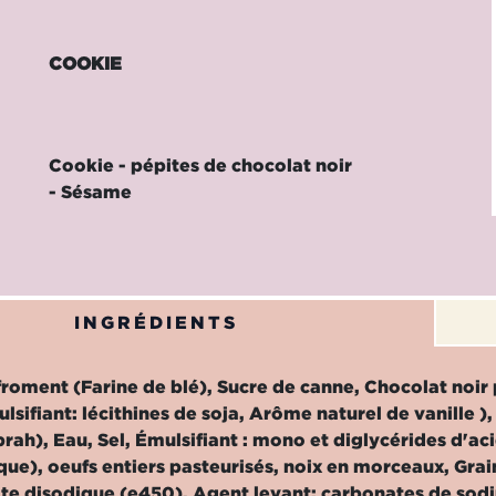
COOKIE
Cookie - pépites de chocolat noir
- Sésame
INGRÉDIENTS
froment (Farine de blé), Sucre de canne, Chocolat noir
lsifiant: lécithines de soja, Arôme naturel de vanille )
prah), Eau, Sel, Émulsifiant : mono et diglycérides d'ac
ique), oeufs entiers pasteurisés, noix en morceaux, Gra
e disodique (e450), Agent levant: carbonates de sodi