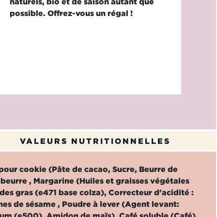
naturels, bio et de saison autant que
possible. Offrez-vous un régal !
VALEURS NUTRITIONNELLES
 pour cookie (Pâte de cacao, Sucre, Beurre de
, beurre , Margarine (Huiles et graisses végétales
ides gras (e471 base colza), Correcteur d'acidité :
ines de sésame , Poudre à lever (Agent levant:
um (e500), Amidon de maïs), Café soluble (Café),