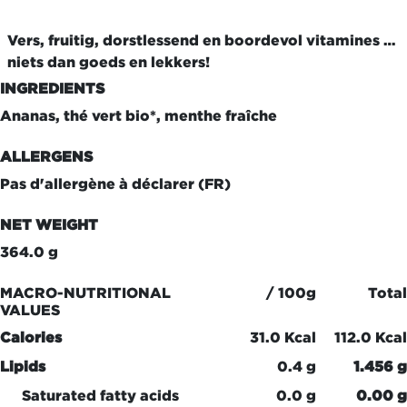
Vers, fruitig, dorstlessend en boordevol vitamines …
niets dan goeds en lekkers!
INGREDIENTS
Ananas, thé vert bio*, menthe fraîche
ALLERGENS
Pas d'allergène à déclarer (FR)
NET WEIGHT
364.0 g
MACRO-NUTRITIONAL
/ 100g
Total
VALUES
Calories
31.0 Kcal
112.0 Kcal
Lipids
0.4 g
1.456 g
Saturated fatty acids
0.0 g
0.00 g