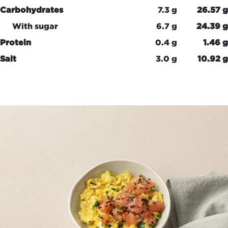
Carbohydrates
7.3 g
26.57 g
With sugar
6.7 g
24.39 g
Protein
0.4 g
1.46 g
Salt
3.0 g
10.92 g