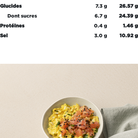
Glucides
7.3 g
26.57 g
Dont sucres
6.7 g
24.39 g
Protéines
0.4 g
1.46 g
Sel
3.0 g
10.92 g