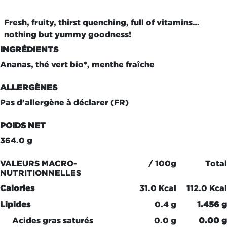
Fresh, fruity, thirst quenching, full of vitamins…
nothing but yummy goodness!
INGRÉDIENTS
Ananas, thé vert bio*, menthe fraîche
ALLERGÈNES
Pas d'allergène à déclarer (FR)
POIDS NET
364.0 g
VALEURS MACRO-
/ 100g
Total
NUTRITIONNELLES
Calories
31.0 Kcal
112.0 Kcal
Lipides
0.4 g
1.456 g
Acides gras saturés
0.0 g
0.00 g