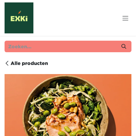
Overslaan naar inhoud
Alle producten