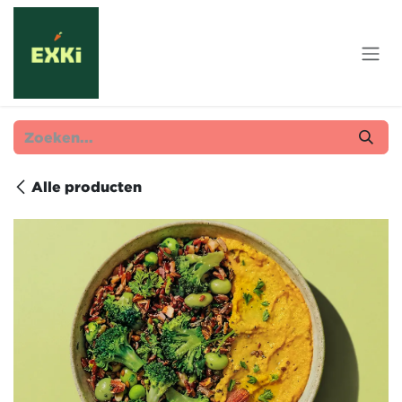
Overslaan naar inhoud
Alle producten