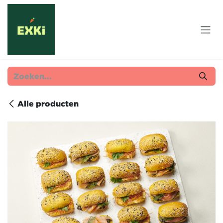
Overslaan naar inhoud
Alle producten