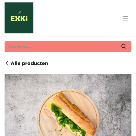
Overslaan naar inhoud
Alle producten