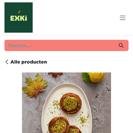
Overslaan naar inhoud
Alle producten