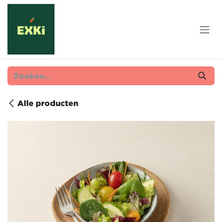
Overslaan naar inhoud
Alle producten