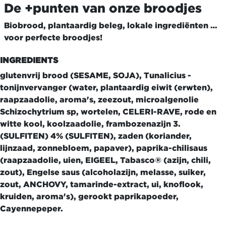
De +punten van onze broodjes
Biobrood, plantaardig beleg, lokale ingrediënten …
voor perfecte broodjes!
INGREDIENTS
glutenvrij brood (SESAME, SOJA), Tunalicius -
tonijnvervanger (water, plantaardig eiwit (erwten),
raapzaadolie, aroma's, zeezout, microalgenolie
Schizochytrium sp, wortelen, CELERI-RAVE, rode en
witte kool, koolzaadolie, frambozenazijn 3.
(SULFITEN) 4% (SULFITEN), zaden (koriander,
lijnzaad, zonnebloem, papaver), paprika-chilisaus
(raapzaadolie, uien, EIGEEL, Tabasco® (azijn, chili,
zout), Engelse saus (alcoholazijn, melasse, suiker,
zout, ANCHOVY, tamarinde-extract, ui, knoflook,
kruiden, aroma's), gerookt paprikapoeder,
Cayennepeper.