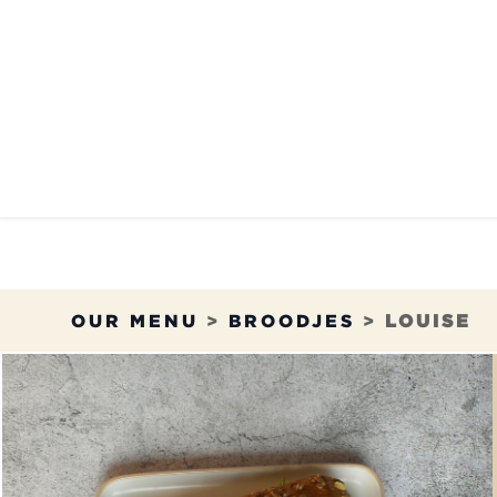
Overslaan naar inhoud
HET MENU
ONZE RE
OUR MENU
>
BROODJES
>
LOUISE