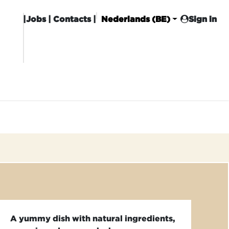
|
Jobs
| Contacts |
Nederlands (BE)
Sign in
HISING
CARROT CLUB
DELIVERY
A yummy dish with natural ingredients,