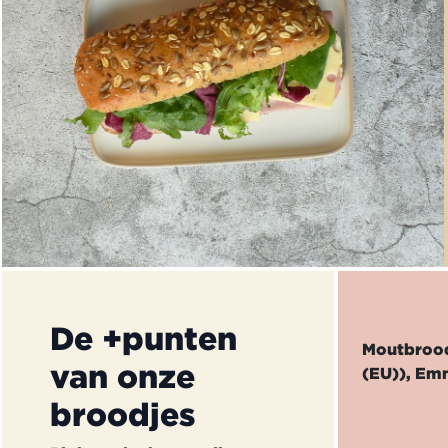
De +punten
Moutbrood
van onze
(EU)), Emm
broodjes