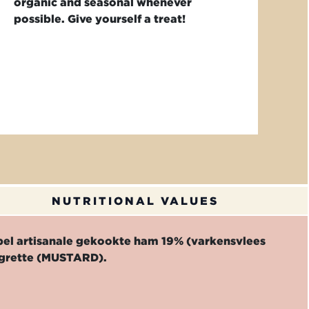
organic and seasonal whenever
possible. Give yourself a treat!
NUTRITIONAL VALUES
 artisanale gekookte ham 19% (varkensvlees
aigrette (MUSTARD).