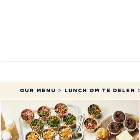
Overslaan naar inhoud
HET MENU
ONZE RE
OUR MENU
>
LUNCH OM TE DELEN