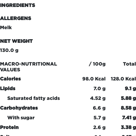
INGREDIENTS
ALLERGENS
Melk
NET WEIGHT
130.0 g
MACRO-NUTRITIONAL
/ 100g
Total
VALUES
Calories
98.0 Kcal
128.0 Kcal
Lipids
7.0 g
9.1 g
Saturated fatty acids
4.52 g
5.88 g
Carbohydrates
6.6 g
8.58 g
With sugar
5.7 g
7.41 g
Protein
2.6 g
3.38 g