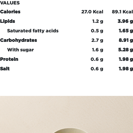
VALUES
Calories
27.0 Kcal
89.1 Kcal
Lipids
1.2 g
3.96 g
Saturated fatty acids
0.5 g
1.65 g
Carbohydrates
2.7 g
8.91 g
With sugar
1.6 g
5.28 g
Protein
0.6 g
1.98 g
Salt
0.6 g
1.98 g