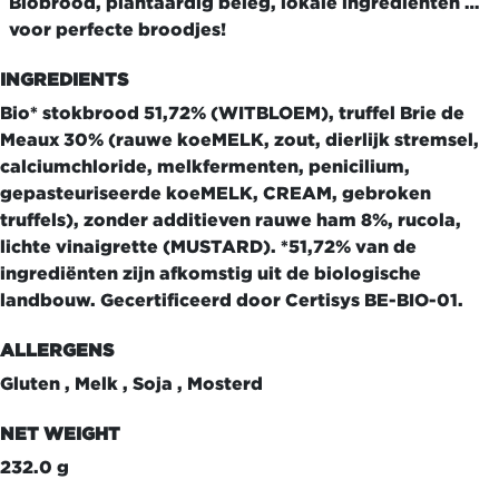
Biobrood, plantaardig beleg, lokale ingrediënten …
voor perfecte broodjes!
INGREDIENTS
Bio* stokbrood 51,72% (WITBLOEM), truffel Brie de
Meaux 30% (rauwe koeMELK, zout, dierlijk stremsel,
calciumchloride, melkfermenten, penicilium,
gepasteuriseerde koeMELK, CREAM, gebroken
truffels), zonder additieven rauwe ham 8%, rucola,
lichte vinaigrette (MUSTARD). *51,72% van de
ingrediënten zijn afkomstig uit de biologische
landbouw. Gecertificeerd door Certisys BE-BIO-01.
ALLERGENS
Gluten , Melk , Soja , Mosterd
NET WEIGHT
232.0 g