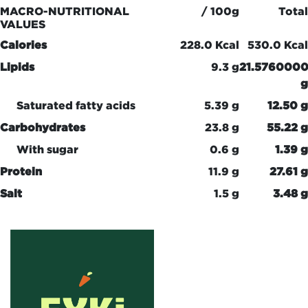
MACRO-NUTRITIONAL
/ 100g
Total
VALUES
Calories
228.0 Kcal
530.0 Kcal
Lipids
9.3 g
21.576000
g
Saturated fatty acids
5.39 g
12.50 g
Carbohydrates
23.8 g
55.22 g
With sugar
0.6 g
1.39 g
Protein
11.9 g
27.61 g
Salt
1.5 g
3.48 g