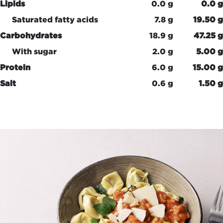
Lipids
0.0 g
0.0 g
Saturated fatty acids
7.8 g
19.50 g
Carbohydrates
18.9 g
47.25 g
With sugar
2.0 g
5.00 g
Protein
6.0 g
15.00 g
Salt
0.6 g
1.50 g