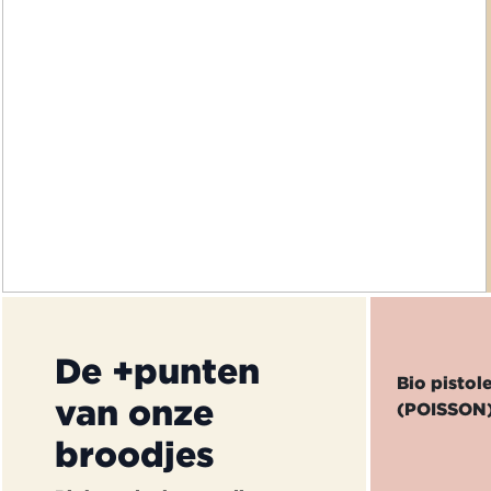
De +punten
Bio pisto
van onze
(POISSON) 
broodjes