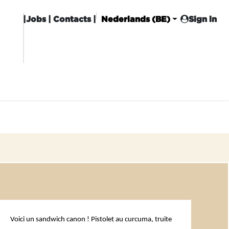
|
Jobs
| Contacts |
Nederlands (BE)
Sign in
HISING
CARROT CLUB
DELIVERY
Voici un sandwich canon ! Pistolet au curcuma, truite