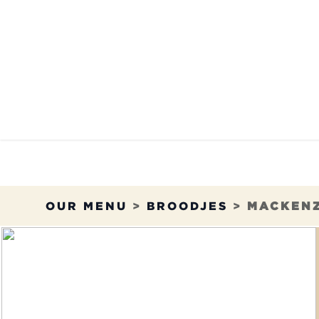
Overslaan naar inhoud
HET MENU
ONZE RE
OUR MENU
>
BROODJES
>
MACKENZ