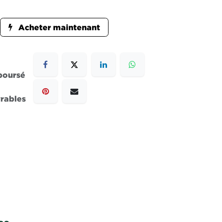
Acheter maintenant
mboursé
vrables