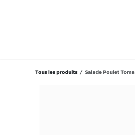
Se rendre au contenu
À LA CARTE
NOS RE
Tous les produits
Salade Poulet Toma