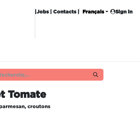
|
Jobs
| Contacts |
Français
Sign in
CHISE
CARROT CLUB
LIVRAISON
et Tomate
 parmesan, croutons