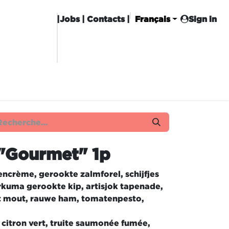
|
Jobs
| Contacts |
Français
Sign in
CHISE
CARROT CLUB
LIVRAISON
"Gourmet" 1p
encrème, gerookte zalmforel, schijfjes
urkuma gerookte kip, artisjok tapenade,
et mout, rauwe ham, tomatenpesto,
 citron vert, truite saumonée fumée,