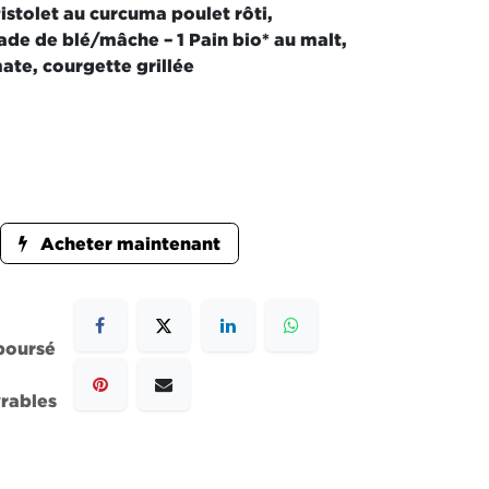
stolet au curcuma poulet rôti,
ade de blé/mâche – 1 Pain bio* au malt,
ate, courgette grillée
Acheter maintenant
mboursé
vrables