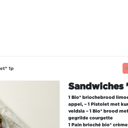
STAURANTS
NOS ENGAGEMENTS
FRAN
et" 1p
Sandwiches 
1 Bio* briochebrood limo
appel, – 1 Pistolet met k
veldsla – 1 Bio* brood m
gegrilde courgette
1 Pain brioché bio* crème