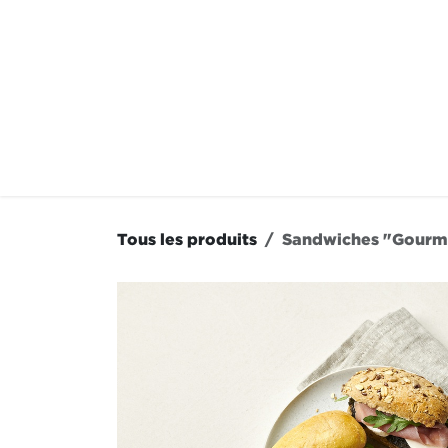
Se rendre au contenu
À LA CARTE
NOS RE
Tous les produits
Sandwiches "Gourm