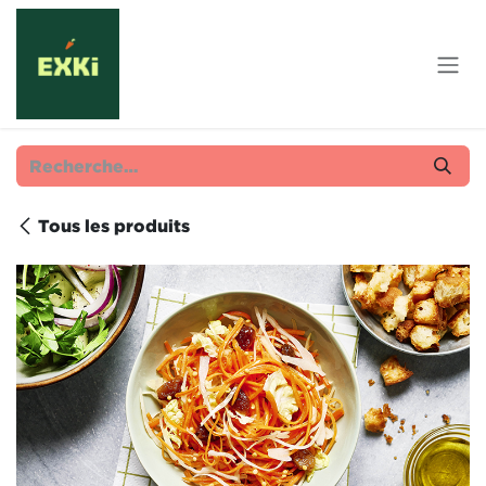
Se rendre au contenu
Tous les produits