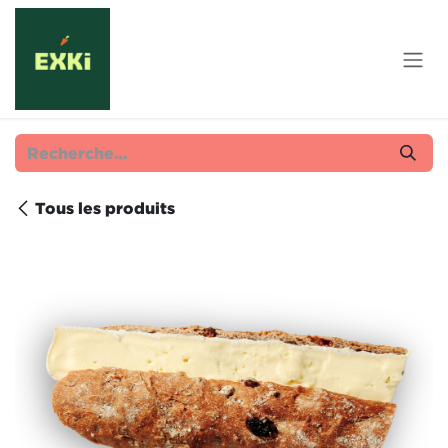
Se rendre au contenu
Tous les produits