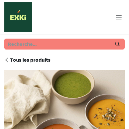
Se rendre au contenu
Tous les produits