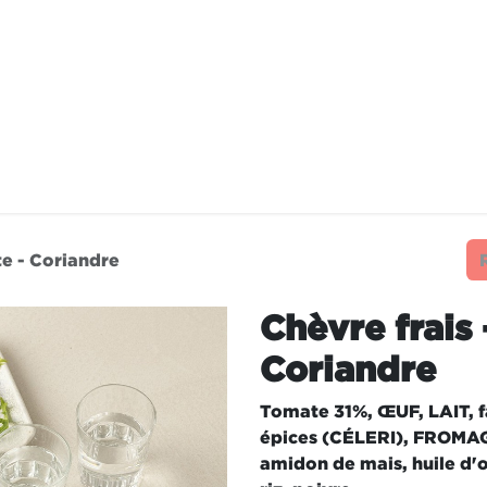
STAURANTS
NOS ENGAGEMENTS
FRAN
te - Coriandre
Chèvre frais
Coriandre
Tomate 31%, ŒUF, LAIT, 
épices (CÉLERI), FROMAG
amidon de mais, huile d'oli