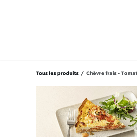
Se rendre au contenu
À LA CARTE
NOS RE
Tous les produits
Chèvre frais - Toma