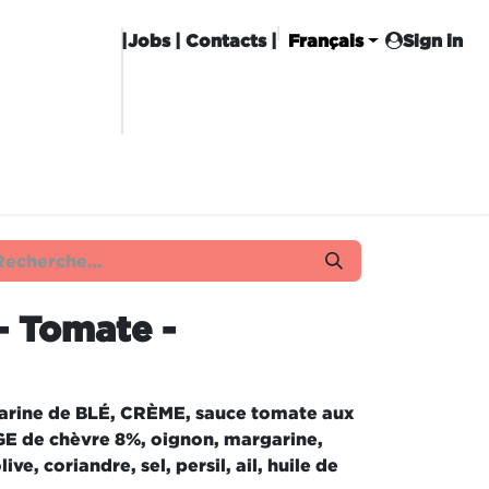
|
Jobs
| Contacts |
Français
Sign in
CHISE
CARROT CLUB
LIVRAISON
 - Tomate -
farine de BLÉ, CRÈME, sauce tomate aux
E de chèvre 8%, oignon, margarine,
ve, coriandre, sel, persil, ail, huile de