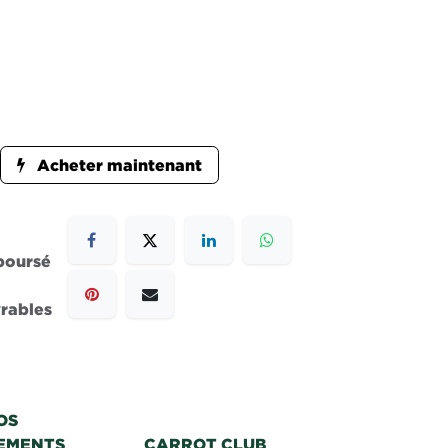
Acheter maintenant
mboursé
vrables
OS
EMENTS
CARROT CLUB