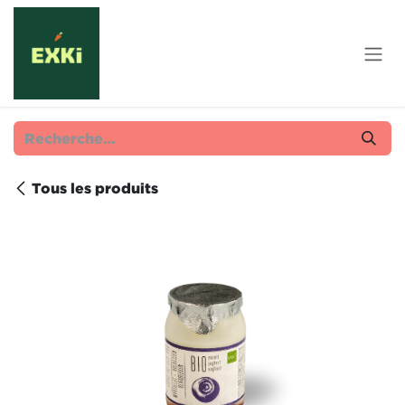
Se rendre au contenu
Tous les produits