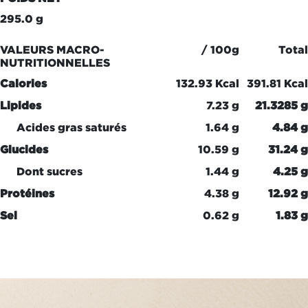
295.0 g
VALEURS MACRO-
/ 100g
Total
NUTRITIONNELLES
Calories
132.93 Kcal
391.81 Kcal
Lipides
7.23 g
21.3285 g
Acides gras saturés
1.64 g
4.84 g
Glucides
10.59 g
31.24 g
Dont sucres
1.44 g
4.25 g
Protéines
4.38 g
12.92 g
Sel
0.62 g
1.83 g