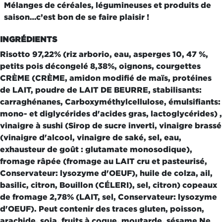
Mélanges de céréales, légumineuses et produits de
saison…c’est bon de se faire plaisir !
INGRÉDIENTS
Risotto 97,22% (riz arborio, eau, asperges 10, 47 %,
petits pois décongelé 8,38%, oignons, courgettes
CRÈME (CRÈME, amidon modifié de maïs, protéines
de LAIT, poudre de LAIT DE BEURRE, stabilisants:
carraghénanes, Carboxyméthylcellulose, émulsifiants:
mono- et diglycérides d'acides gras, lactoglycérides) ,
vinaigre à sushi (Sirop de sucre inverti, vinaigre brassé
(vinaigre d'alcool, vinaigre de saké, sel, eau,
exhausteur de goût : glutamate monosodique),
fromage râpée (fromage au LAIT cru et pasteurisé,
Conservateur: lysozyme d'OEUF), huile de colza, ail,
basilic, citron, Bouillon (CÉLERI), sel, citron) copeaux
de fromage 2,78% (LAIT, sel, Conservateur: lysozyme
d'OEUF). Peut contenir des traces gluten, poisson,
arachide, soja, fruits à coque, moutarde, sésame Ne