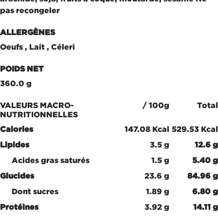
pas recongeler
ALLERGÈNES
Oeufs , Lait , Céleri
POIDS NET
360.0 g
VALEURS MACRO-
/ 100g
Total
NUTRITIONNELLES
Calories
147.08 Kcal
529.53 Kcal
Lipides
3.5 g
12.6 g
Acides gras saturés
1.5 g
5.40 g
Glucides
23.6 g
84.96 g
Dont sucres
1.89 g
6.80 g
Protéines
3.92 g
14.11 g