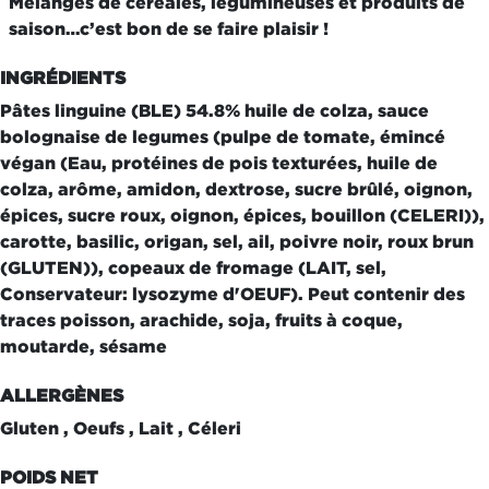
Mélanges de céréales, légumineuses et produits de
saison…c’est bon de se faire plaisir !
INGRÉDIENTS
Pâtes linguine (BLE) 54.8% huile de colza, sauce
bolognaise de legumes (pulpe de tomate, émincé
végan (Eau, protéines de pois texturées, huile de
colza, arôme, amidon, dextrose, sucre brûlé, oignon,
épices, sucre roux, oignon, épices, bouillon (CELERI)),
carotte, basilic, origan, sel, ail, poivre noir, roux brun
(GLUTEN)), copeaux de fromage (LAIT, sel,
Conservateur: lysozyme d'OEUF). Peut contenir des
traces poisson, arachide, soja, fruits à coque,
moutarde, sésame
ALLERGÈNES
Gluten , Oeufs , Lait , Céleri
POIDS NET