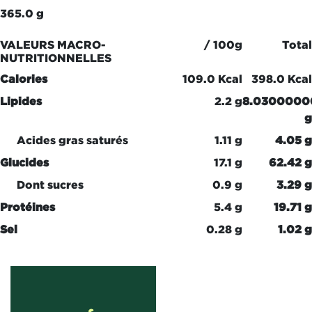
365.0 g
VALEURS MACRO-
/ 100g
Total
NUTRITIONNELLES
Calories
109.0 Kcal
398.0 Kcal
Lipides
2.2 g
8.0300000
g
Acides gras saturés
1.11 g
4.05 g
Glucides
17.1 g
62.42 g
Dont sucres
0.9 g
3.29 g
Protéines
5.4 g
19.71 g
Sel
0.28 g
1.02 g