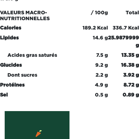
VALEURS MACRO-
/ 100g
Total
NUTRITIONNELLES
Calories
189.2 Kcal
336.7 Kcal
Lipides
14.6 g
25.987999
g
Acides gras saturés
7.5 g
13.35 g
Glucides
9.2 g
16.38 g
Dont sucres
2.2 g
3.92 g
Protéines
4.9 g
8.72 g
Sel
0.5 g
0.89 g