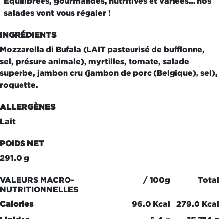
Équilibrées, gourmandes, nutritives et variées… nos
salades vont vous régaler !
INGRÉDIENTS
Mozzarella di Bufala (LAIT pasteurisé de bufflonne,
sel, présure animale), myrtilles, tomate, salade
superbe, jambon cru (jambon de porc (Belgique), sel),
roquette.
ALLERGÈNES
Lait
POIDS NET
291.0 g
VALEURS MACRO-
/ 100g
Total
NUTRITIONNELLES
Calories
96.0 Kcal
279.0 Kcal