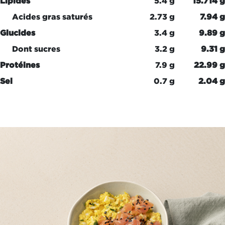
Lipides
5.4 g
15.714 g
Acides gras saturés
2.73 g
7.94 g
Glucides
3.4 g
9.89 g
Dont sucres
3.2 g
9.31 g
Protéines
7.9 g
22.99 g
Sel
0.7 g
2.04 g