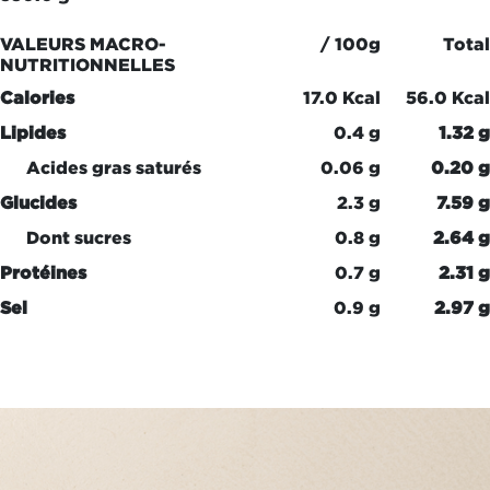
VALEURS MACRO-
/ 100g
Total
NUTRITIONNELLES
Calories
17.0 Kcal
56.0 Kcal
Lipides
0.4 g
1.32 g
Acides gras saturés
0.06 g
0.20 g
Glucides
2.3 g
7.59 g
Dont sucres
0.8 g
2.64 g
Protéines
0.7 g
2.31 g
Sel
0.9 g
2.97 g