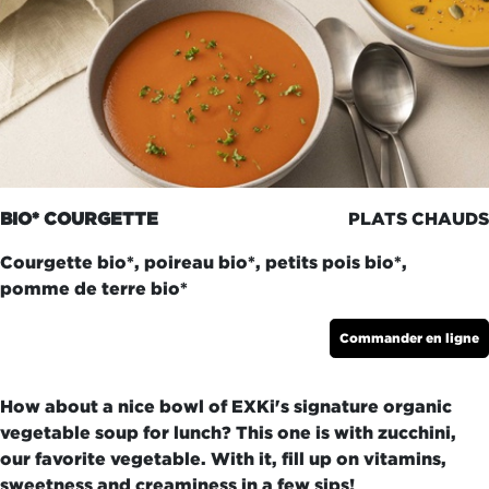
BIO* COURGETTE
PLATS CHAUDS
Courgette bio*, poireau bio*, petits pois bio*,
pomme de terre bio*
Commander en ligne
How about a nice bowl of EXKi's signature organic
vegetable soup for lunch? This one is with zucchini,
our favorite vegetable. With it, fill up on vitamins,
sweetness and creaminess in a few sips!