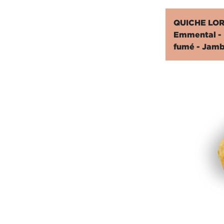
QUICHE LO
Emmental - 
fumé - Jamb