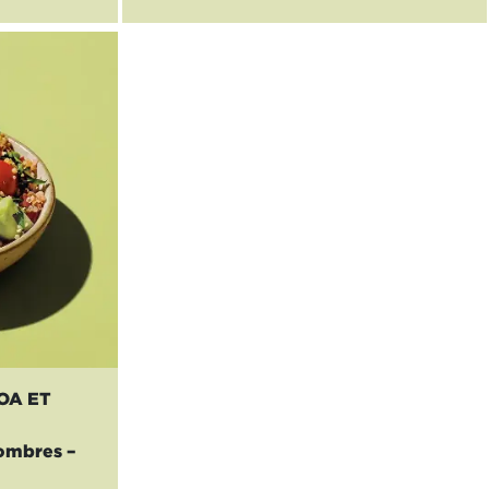
OA ET
ombres –