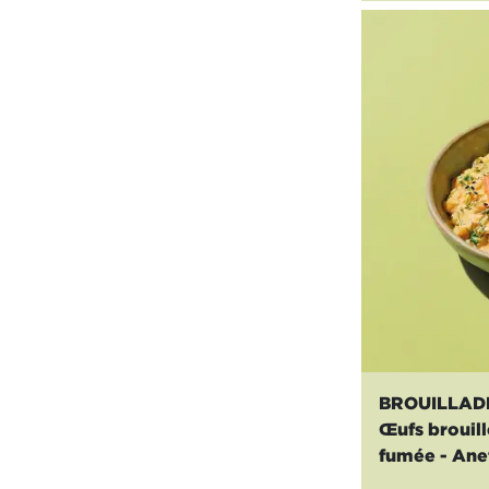
BROUILLAD
Œufs brouill
fumée - Ane