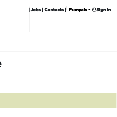
|
Jobs
| Contacts |
Français
Sign in
CHISE
CARROT CLUB
LIVRAISON
e