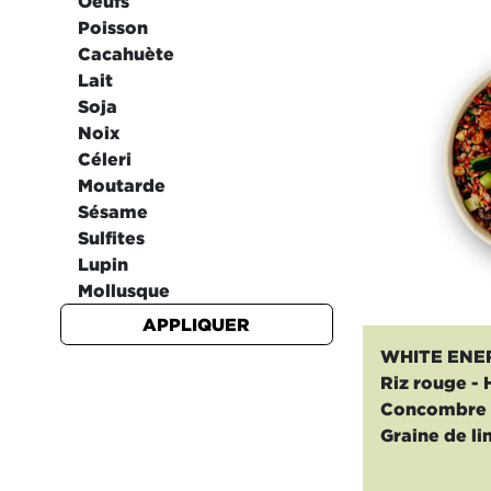
Oeufs
Poisson
Cacahuète
Lait
Soja
Noix
Céleri
Moutarde
Sésame
Sulfites
Lupin
Mollusque
APPLIQUER
WHITE ENE
Riz rouge -
Concombre -
Graine de li