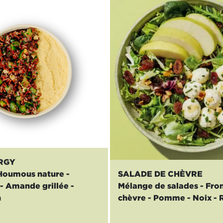
RGY
 Houmous nature -
SALADE DE CHÈVRE
 Amande grillée -
Mélange de salades - Fr
n
chèvre - Pomme - Noix - R